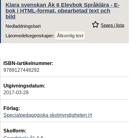
Klara svenskan Åk 6 Elevbok Språklära - E-
bok i HTML-format, obearbetad text och
bild
Spara i lista
Nedladdningsbart
Läromedelsegenskaper:
Åtkomlig text
ISBN-/artikelnummer:
9789127448292
Utgivningsdatum:
2017-03-28
Förlag:
Specialpedagogiska skolmyndigheten
Skolform: