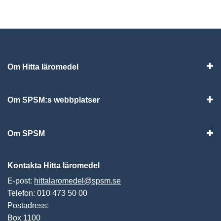
Om Hitta läromedel
Visa
Om SPSM:s webbplatser
Vis
Om SPSM
Vis
Kontakta Hitta läromedel
E-post:
hittalaromedel@spsm.se
Telefon: 010 473 50 00
Postadress:
Box 1100