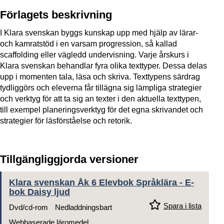
Förlagets beskrivning
I Klara svenskan byggs kunskap upp med hjälp av lärar-
och kamratstöd i en varsam progression, så kallad
scaffolding eller vägledd undervisning. Varje årskurs i
Klara svenskan behandlar fyra olika texttyper. Dessa delas
upp i momenten tala, läsa och skriva. Texttypens särdrag
tydliggörs och eleverna får tillägna sig lämpliga strategier
och verktyg för att ta sig an texter i den aktuella texttypen,
till exempel planeringsverktyg för det egna skrivandet och
strategier för läsförståelse och retorik.
Tillgängliggjorda versioner
Klara svenskan Åk 6 Elevbok Språklära - E-
bok Daisy ljud
Spara i lista
Dvd/cd-rom
Nedladdningsbart
Webbaserade läromedel