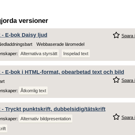
gjorda versioner
 - E-bok Daisy ljud
Spara i
edladdningsbart
Webbaserade läromedel
enskaper:
Alternativa styrsätt
Inspelad text
 - E-bok i HTML-format, obearbetad text och bild
Spara i
art
enskaper:
Åtkomlig text
- Tryckt punktskrift, dubbelsidig/tätskrift
Spara i
enskaper:
Alternativ bildpresentation
ift