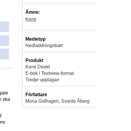
Ämne:
Kemi
Medietyp
Nedladdningsbart
Produkt
Kemi Direkt
E-bok i Textview-format
Tredje upplagan
gare
Författare
n ska
Mona Gidhagen, Svante Åberg
d
emi