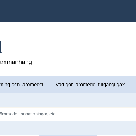
l
 sammanhang
tning och läromedel
Vad gör läromedel tillgängliga?