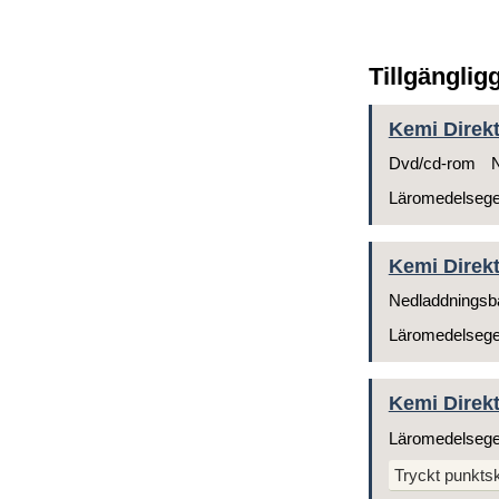
Tillgänglig
Kemi Direkt
Dvd/cd-rom
N
Läromedelseg
Kemi Direkt
Nedladdningsb
Läromedelseg
Kemi Direkt 
Läromedelseg
Tryckt punktskr