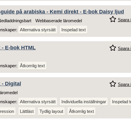
uide på arabiska - Kemi direkt - E-bok Daisy ljud
Spara i
edladdningsbart
Webbaserade läromedel
enskaper:
Alternativa styrsätt
Inspelad text
t - E-bok HTML
Spara i
enskaper:
Åtkomlig text
- Digital
Spara i
äromedel
enskaper:
Alternativa styrsätt
Individuella inställningar
Inspelad t
ression
Lättläst
Tydlig layout
Åtkomlig text