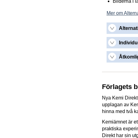
Bilderna i 
Mer om Alterna
Alternat
Individu
Åtkomlig
Förlagets 
Nya Kemi Direkt
upplagan av Kemi
hinna med två kap
Kemiämnet är ett
praktiska exper
Direkt har sin u