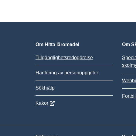
Om Hitta läromedel
Om SP
Tillgänglighetsredogörelse
Speci
skolm
Hantering av personuppgifter
Webbu
Sökhjälp
Fortbi
Kakor