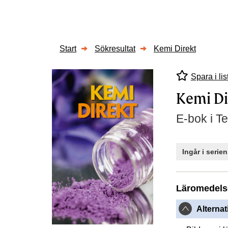
Start
Sökresultat
Kemi Direkt
Spara i lis
Kemi Di
E-bok i T
Ingår i serie
Läromedels
Alternat