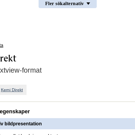
Fler sökalternativ
ta
rekt
extview-format
n
Kemi Direkt
egenskaper
iv bildpresentation