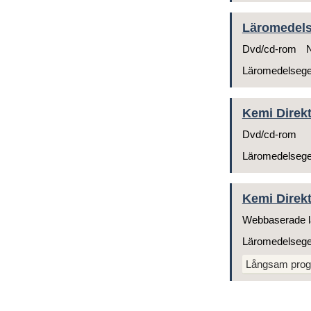
Läromedelsg
Dvd/cd-rom
N
Läromedelseg
Kemi Direk
Dvd/cd-rom
Läromedelseg
Kemi Direkt 
Webbaserade l
Läromedelseg
Långsam prog