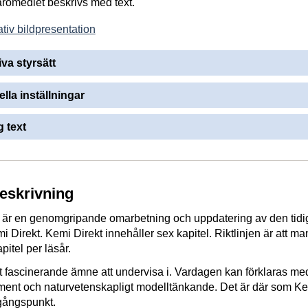
läromedlet beskrivs med text.
tiv bildpresentation
iva styrsätt
ella inställningar
 text
beskrivning
 är en genomgripande omarbetning och uppdatering av den tidi
 Direkt. Kemi Direkt innehåller sex kapitel. Riktlinjen är att ma
itel per läsår.
 fascinerande ämne att undervisa i. Vardagen kan förklaras me
iment och naturvetenskapligt modelltänkande. Det är där som K
tgångspunkt.