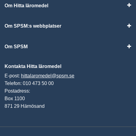
Om Hitta läromedel
Visa
Om SPSM:s webbplatser
Vis
Om SPSM
Vis
Kontakta Hitta läromedel
E-post:
hittalaromedel@spsm.se
Telefon: 010 473 50 00
Postadress:
Box 1100
871 29 Härnösand