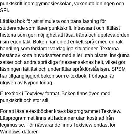
punktskrift inom gymnasieskolan, vuxenutbildningen och
SFI.
Lättläst bok för att stimulera och träna läsning för
studerande som läser punktskrift. Intressant och lättläst
historia som ger möjlighet att läsa, träna och uppleva orden
i sin egen takt. Boken har en ett enkelt språk med en rak
handling som förklarar vardagliga situationer. Texterna
består av korta huvudsatser med eller utan bisats. Inskjutna
satser och andra språkliga finesser saknas helt, vilket gör
läsningen lättläst och underlättar språkförståelsen. SPSM
har tillgängliggjort boken som e-textbok. Förlagan är
utgiven av Nypon förlag.
E-textbok i Textview-format. Boken finns även med
punktskrift och stor stil.
För att läsa e-textböcker krävs läsprogrammet Textview.
Läsprogrammet finns att ladda ner utan kostnad från
legimus.se. För närvarande finns Textview endast för
Windows-datorer.