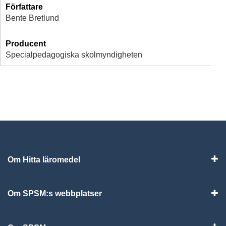
Författare
Bente Bretlund
Producent
Specialpedagogiska skolmyndigheten
Om Hitta läromedel
Visa
Om SPSM:s webbplatser
Vis