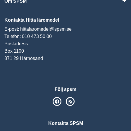
Om SPSM
Vis
Kontakta Hitta läromedel
E-post:
hittalaromedel@spsm.se
Telefon: 010 473 50 00
Postadress:
Box 1100
871 29 Härnösand
Följ spsm
SPSM på Facebook
RSS
Kontakta SPSM