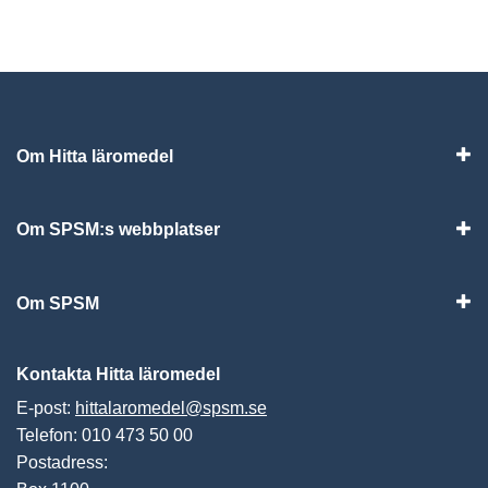
Om Hitta läromedel
Visa
Om SPSM:s webbplatser
Vis
Om SPSM
Vis
Kontakta Hitta läromedel
E-post:
hittalaromedel@spsm.se
Telefon: 010 473 50 00
Postadress: