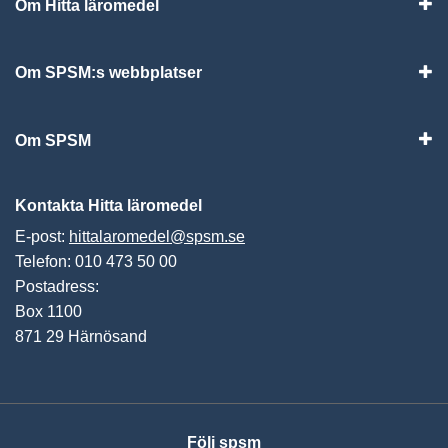
Om Hitta läromedel
Visa
Om SPSM:s webbplatser
Vis
Om SPSM
Vis
Kontakta Hitta läromedel
E-post:
hittalaromedel@spsm.se
Telefon: 010 473 50 00
Postadress:
Box 1100
871 29 Härnösand
Följ spsm