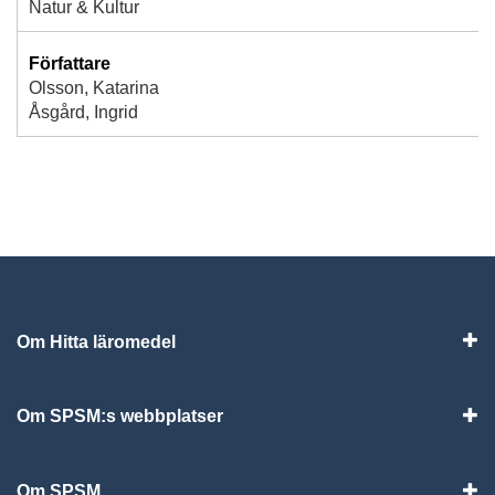
Natur & Kultur
Författare
Olsson, Katarina
Åsgård, Ingrid
Om Hitta läromedel
Visa
Om SPSM:s webbplatser
Vis
Om SPSM