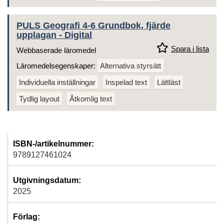
PULS Geografi 4-6 Grundbok, fjärde
upplagan - Digital
Spara i lista
Webbaserade läromedel
Läromedelsegenskaper:
Alternativa styrsätt
Individuella inställningar
Inspelad text
Lättläst
Tydlig layout
Åtkomlig text
ISBN-/artikelnummer:
9789127461024
Utgivningsdatum:
2025
Förlag: