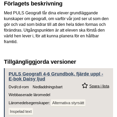
Förlagets beskrivning
Med PULS Geografi får dina elever grundläggande
kunskaper om geografi, om varför vår jord ser ut som den
gör och vad som bidrar till att den hela tiden formas och
förändras. Utgångspunkten är att eleven ska förstå den
värld hen lever i, för att kunna planera för en hållbar
framtid.
Tillgängliggjorda versioner
PULS Geografi 4-6 Grundbok, fjärde uppl -
E-bok Daisy ljud
Spara i lista
Dvd/cd-rom
Nedladdningsbart
Webbaserade läromedel
Läromedelsegenskaper:
Alternativa styrsätt
Inspelad text