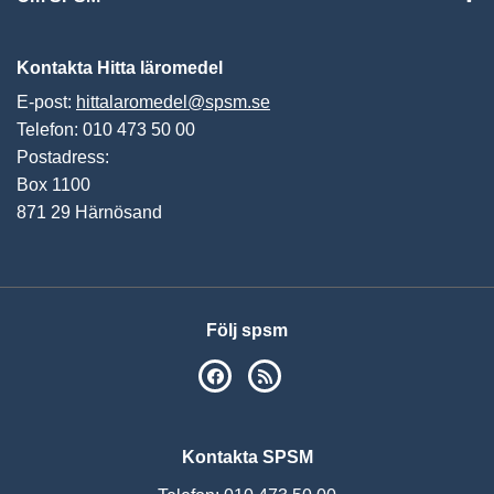
Vis
Kontakta Hitta läromedel
E-post:
hittalaromedel@spsm.se
Telefon: 010 473 50 00
Postadress:
Box 1100
871 29 Härnösand
Följ spsm
SPSM på Facebook
RSS
Kontakta SPSM