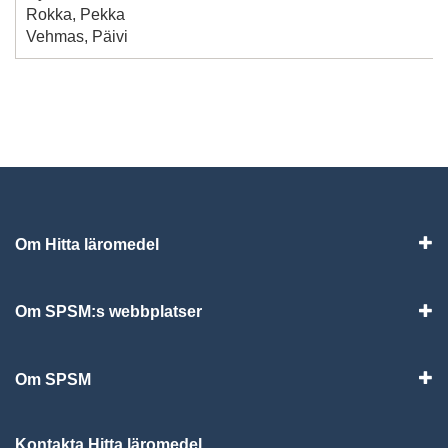
Rokka, Pekka
Vehmas, Päivi
Om Hitta läromedel
Visa
Om SPSM:s webbplatser
Vis
Om SPSM
Vis
Kontakta Hitta läromedel