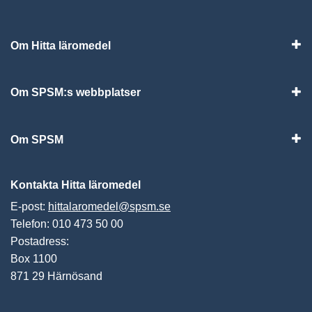
Om Hitta läromedel
Visa
Om SPSM:s webbplatser
Vis
Om SPSM
Vis
Kontakta Hitta läromedel
E-post:
hittalaromedel@spsm.se
Telefon: 010 473 50 00
Postadress:
Box 1100
871 29 Härnösand