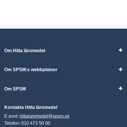
Om Hitta läromedel
Visa
Om SPSM:s webbplatser
Vis
Om SPSM
Vis
Kontakta Hitta läromedel
E-post:
hittalaromedel@spsm.se
Telefon: 010 473 50 00