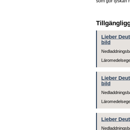
som gör tyskan r
Tillgänglig
Lieber Deut
bild
Nedladdningsb
Läromedelseg
Lieber Deut
bild
Nedladdningsb
Läromedelseg
Lieber Deut
Nedladdningsb