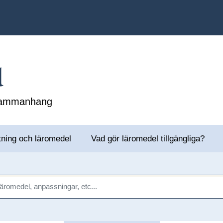
l
 sammanhang
tning och läromedel
Vad gör läromedel tillgängliga?