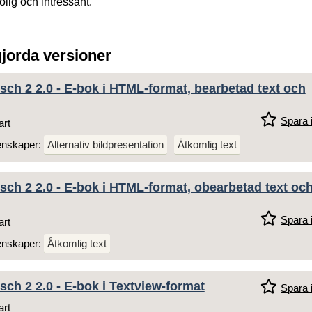
olig och intressant.
gjorda versioner
sch 2 2.0 - E-bok i HTML-format, bearbetad text och
Spara i
art
enskaper:
Alternativ bildpresentation
Åtkomlig text
sch 2 2.0 - E-bok i HTML-format, obearbetad text oc
Spara i
art
enskaper:
Åtkomlig text
sch 2 2.0 - E-bok i Textview-format
Spara i
art