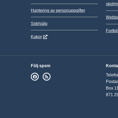
skolm
Hantering av personuppgifter
Webbu
Sökhjälp
Fortbi
Kakor
Följ spsm
Konta
Telefo
SPSM på Facebook
RSS
Postad
Box 1
871 2