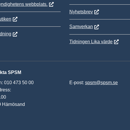
yndighetens webbplats.
Nyhetsbrev
tiken
Samverkan
ldning
Tidningen Lika värde
kta SPSM
n: 010 473 50 00
E-post:
spsm@spsm.se
ress:
100
9 Härnösand