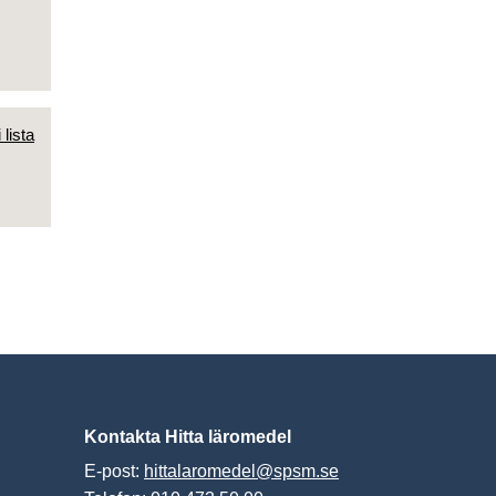
 lista
Kontakta Hitta läromedel
E-post:
hittalaromedel@spsm.se