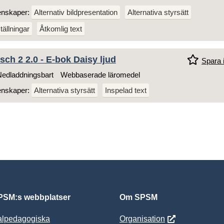
enskaper:
Alternativ bildpresentation
Alternativa styrsätt
tällningar
Åtkomlig text
sch 2 2.0 - E-bok Daisy ljud
Spara i
edladdningsbart
Webbaserade läromedel
enskaper:
Alternativa styrsätt
Inspelad text
SM:s webbplatser
Om SPSM
alpedagogiska
Organisation