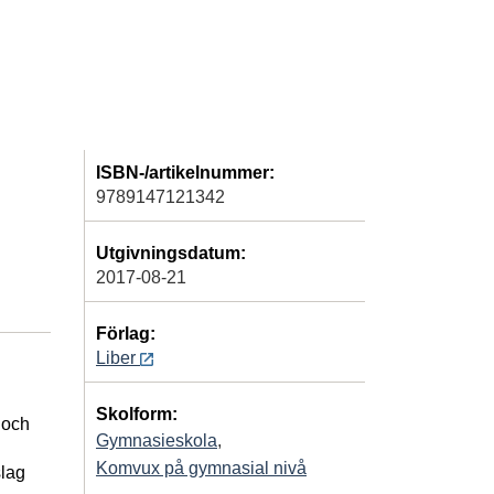
ISBN-/artikelnummer:
9789147121342
Utgivningsdatum:
2017-08-21
Förlag:
Liber
Skolform:
 och
Gymnasieskola
,
Komvux på gymnasial nivå
slag