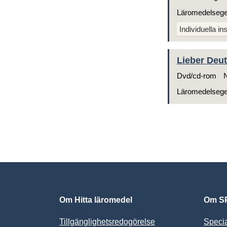
Läromedelseg
Individuella ins
Lieber Deut
Dvd/cd-rom
N
Läromedelseg
Om Hitta läromedel
Om SP
Tillgänglighetsredogörelse
Speci