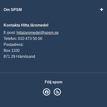
Om SPSM
Vis
Kontakta Hitta läromedel
E-post:
hittalaromedel@spsm.se
Telefon: 010 473 50 00
Postadress:
Box 1100
871 29 Härnösand
Följ spsm
SPSM på Facebook
RSS