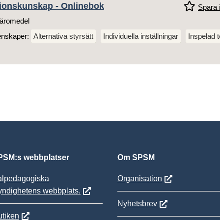
gionskunskap - Onlinebok
Spara i
äromedel
enskaper:
Alternativa styrsätt
Individuella inställningar
Inspelad t
SM:s webbplatser
Om SPSM
alpedagogiska
Organisation
yndighetens webbplats.
Nyhetsbrev
tiken