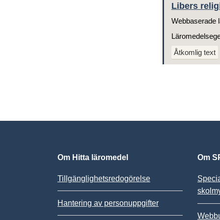
Libers reli
Webbaserade l
Läromedelseg
Åtkomlig text
Om Hitta läromedel
Om SP
Tillgänglighetsredogörelse
Speci
skolm
Hantering av personuppgifter
Webbu