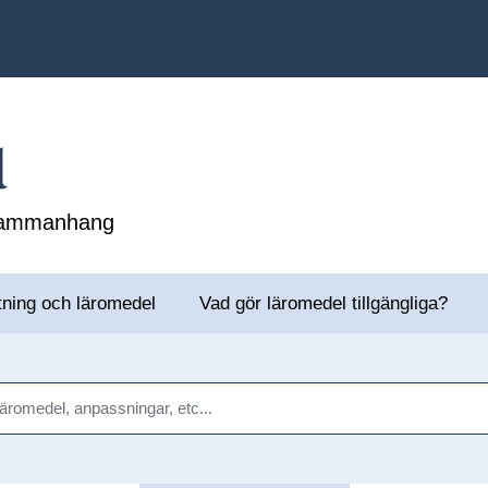
l
 sammanhang
tning och läromedel
Vad gör läromedel tillgängliga?