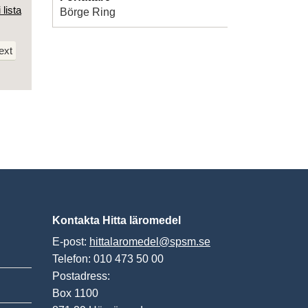
 lista
Börge Ring
ext
Kontakta Hitta läromedel
E-post:
hittalaromedel@spsm.se
Telefon: 010 473 50 00
Postadress:
Box 1100