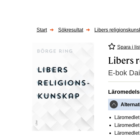
Start
Sökresultat
Libers religionskun
Spara i lis
Libers 
E-bok Dai
Läromedels
Alternat
Läromedlet 
Läromedlet 
Läromedlet 