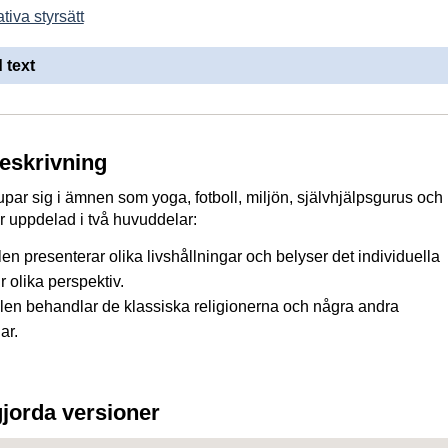
tiva styrsätt
 text
beskrivning
par sig i ämnen som yoga, fotboll, miljön, självhjälpsgurus och
är uppdelad i två huvuddelar:
en presenterar olika livshållningar och belyser det individuella
ur olika perspektiv.
en behandlar de klassiska religionerna och några andra
ar.
gjorda versioner