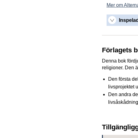
Mer om Alterna
Inspelad
Förlagets 
Denna bok fördju
religioner. Den 
Den första del
livsprojektet 
Den andra del
livsåskådning
Tillgänglig