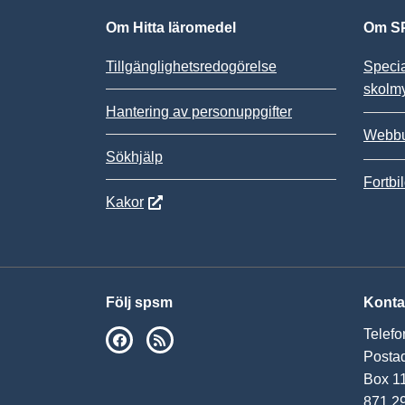
Om Hitta läromedel
Om SP
Tillgänglighetsredogörelse
Speci
skolm
Hantering av personuppgifter
Webbu
Sökhjälp
Fortbi
Kakor
Följ spsm
Konta
Telefo
SPSM på Facebook
RSS
Postad
Box 1
871 2