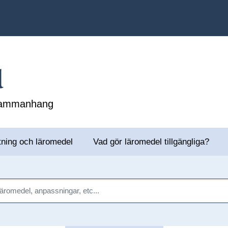
l
 sammanhang
tning och läromedel
Vad gör läromedel tillgängliga?