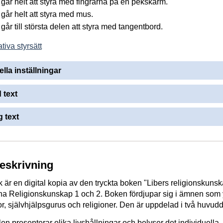
går helt att styra med fingrarna på en pekskärm.
går helt att styra med mus.
år till största delen att styra med tangentbord.
tiva styrsätt
ella inställningar
 text
 text
beskrivning
är en digital kopia av den tryckta boken "Libers religionskunsk
a Religionskunskap 1 och 2. Boken fördjupar sig i ämnen som
gor, självhjälpsgurus och religioner. Den är uppdelad i två huvudd
en presenterar olika livshållningar och belyser det individuella