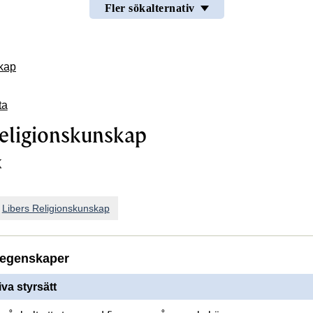
Fler sökalternativ
skap
ta
religionskunskap
k
n
Libers Religionskunskap
egenskaper
iva styrsätt