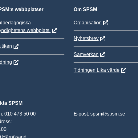
SM:s webbplatser
Om SPSM
alpedagogiska
Organisation
yndighetens webbplats.
Nyhetsbrev
tiken
Samverkan
ldning
Tidningen Lika värde
kta SPSM
n: 010 473 50 00
E-post:
spsm@spsm.se
ress:
100
9 Härnösand