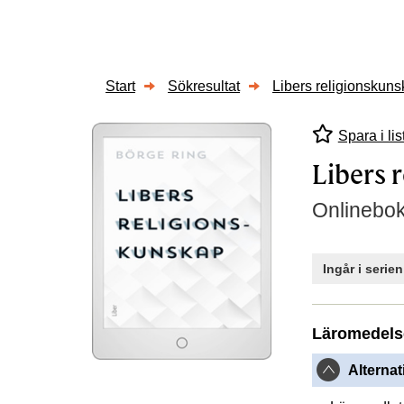
Start
Sökresultat
Libers religionskun
Spara i lis
Libers 
Onlinebo
Ingår i serie
Läromedels
Alternat