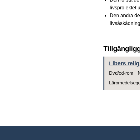
livsprojektet 
Den andra del
livsåskådning
Tillgänglig
Libers reli
Dvd/cd-rom
N
Läromedelseg