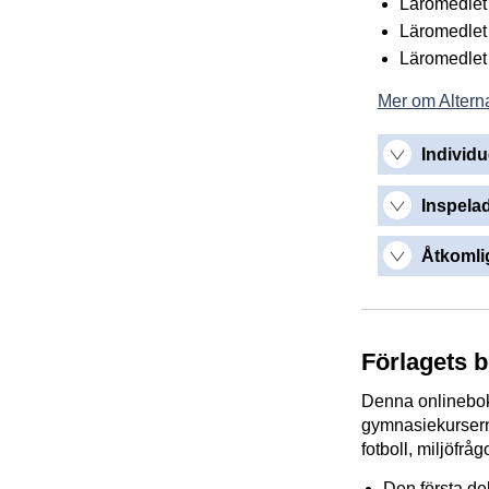
Läromedlet 
Läromedlet 
Läromedlet g
Mer om Alterna
Individu
Inspelad
Åtkomlig
Förlagets 
Denna onlinebok 
gymnasiekursern
fotboll, miljöfrå
Den första del