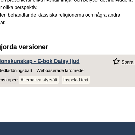
ur olika perspektiv.
en behandlar de klassiska religionerna och några andra
ar.
gjorda versioner
gionskunskap - E-bok Daisy ljud
Spara i
edladdningsbart
Webbaserade läromedel
enskaper:
Alternativa styrsätt
Inspelad text