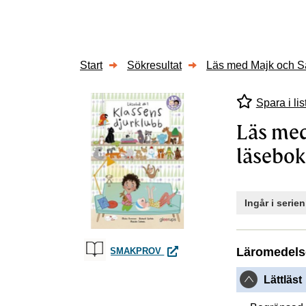
Start
Sökresultat
Läs med Majk och Sa
Spara i lis
Läs med
läsebok
Ingår i serie
LÄS MED MAJK OCH SAM 1, KL
Läromedels
SMAKPROV
Lättläst