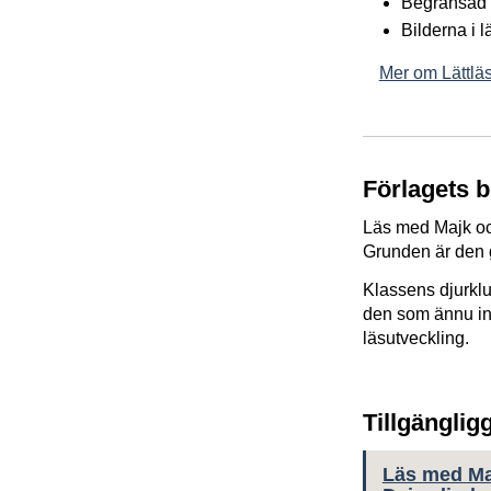
Begränsad 
Bilderna i 
Mer om Lättläs
Förlagets 
Läs med Majk och
Grunden är den 
Klassens djurklu
den som ännu in
läsutveckling.
Tillgänglig
Läs med Maj