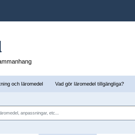
l
 sammanhang
tning och läromedel
Vad gör läromedel tillgängliga?