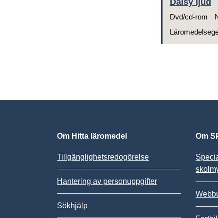
Daisy ljud
Dvd/cd-rom
N
Läromedelseg
Om Hitta läromedel
Om SP
Tillgänglighetsredogörelse
Speci
skolm
Hantering av personuppgifter
Webbu
Sökhjälp