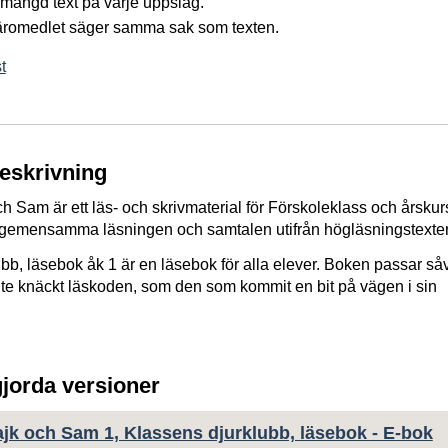
mängd text på varje uppslag.
läromedlet säger samma sak som texten.
t
beskrivning
 Sam är ett läs- och skrivmaterial för Förskoleklass och årskur
gemensamma läsningen och samtalen utifrån högläsningstexter
bb, läsebok åk 1 är en läsebok för alla elever. Boken passar så
te knäckt läskoden, som den som kommit en bit på vägen i sin
gjorda versioner
k och Sam 1, Klassens djurklubb, läsebok - E-bok