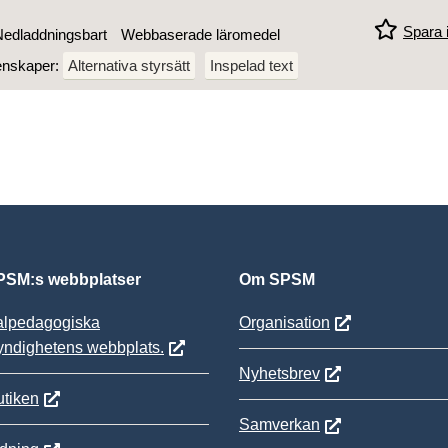
Spara i
edladdningsbart
Webbaserade läromedel
enskaper:
Alternativa styrsätt
Inspelad text
SM:s webbplatser
Om SPSM
alpedagogiska
Organisation
yndighetens webbplats.
Nyhetsbrev
tiken
Samverkan