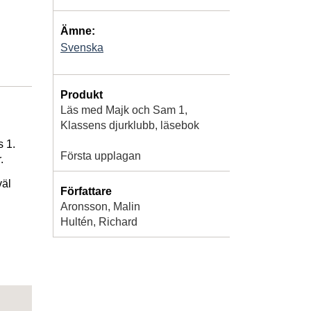
Ämne:
Svenska
Produkt
Läs med Majk och Sam 1,
Klassens djurklubb, läsebok
s 1.
Första upplagan
.
väl
Författare
Aronsson, Malin
Hultén, Richard