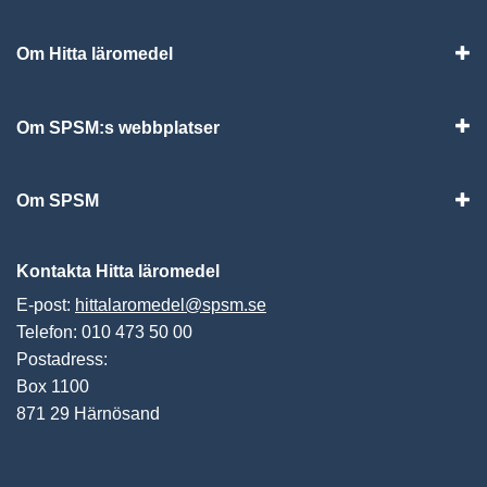
Om Hitta läromedel
Visa
Om SPSM:s webbplatser
Vis
Om SPSM
Vis
Kontakta Hitta läromedel
E-post:
hittalaromedel@spsm.se
Telefon: 010 473 50 00
Postadress:
Box 1100
871 29 Härnösand