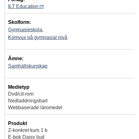
ILT Education
Skolform:
Gymnasieskola
,
Komvux på gymnasial nivå
Ämne:
Samhällskunskap
Medietyp
Dvd/cd-rom
Nedladdningsbart
Webbaserade läromedel
Produkt
Z-konkret kurs 1 b
E-bok Daisy ljud