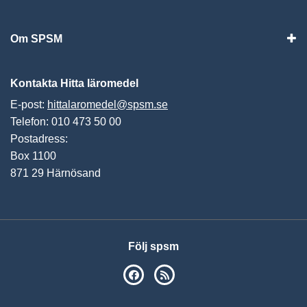
Vis
Om SPSM
Vis
Kontakta Hitta läromedel
E-post:
hittalaromedel@spsm.se
Telefon: 010 473 50 00
Postadress:
Box 1100
871 29 Härnösand
Följ spsm
SPSM på Facebook
RSS