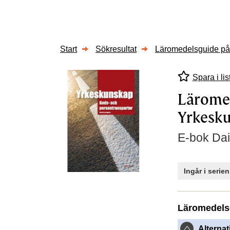
Start
Sökresultat
Läromedelsguide på 
Spara i lis
Läromed
Yrkesku
E-bok Dai
Ingår i serie
Läromedels
Alternat