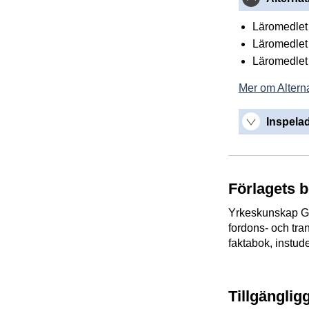
Läromedlet 
Läromedlet 
Läromedlet 
Mer om Alterna
Inspelad
Förlagets 
Yrkeskunskap Go
fordons- och tra
faktabok, instude
Tillgänglig