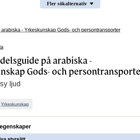
Fler sökalternativ
arabiska - Yrkeskunskap Gods- och persontransporter
ta
elsguide på arabiska -
nskap Gods- och persontransporte
sy ljud
n
Yrkeskunskap
egenskaper
iva styrsätt