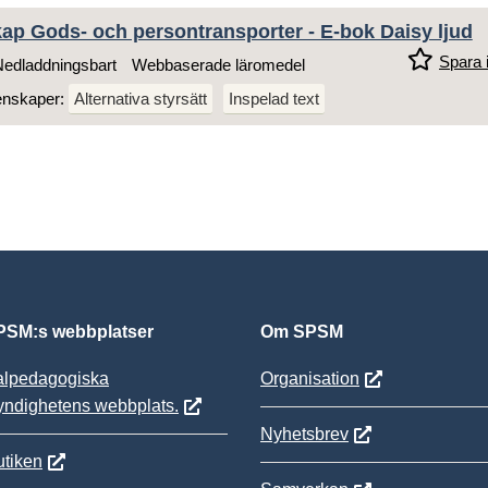
ap Gods- och persontransporter - E-bok Daisy ljud
Spara i
edladdningsbart
Webbaserade läromedel
enskaper:
Alternativa styrsätt
Inspelad text
SM:s webbplatser
Om SPSM
alpedagogiska
Organisation
yndighetens webbplats.
Nyhetsbrev
tiken