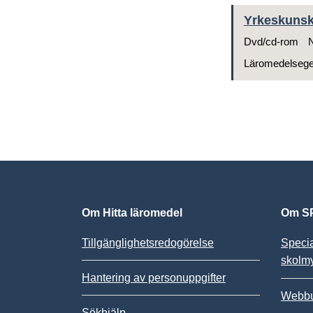
Yrkeskunsk
Dvd/cd-rom
N
Läromedelseg
Om Hitta läromedel
Om SP
Tillgänglighetsredogörelse
Speci
skolm
Hantering av personuppgifter
Webbu
Sökhjälp