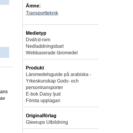
Ämne:
Transportteknik
Medietyp
Dvd/cd-rom
Nedladdningsbart
Webbaserade läromedel
Produkt
Läromedelsguide på arabiska -
Yrkeskunskap Gods- och
persontransporter
lans
E-bok Daisy ljud
 av
Första upplagan
Originalförlag
Gleerups Utbildning