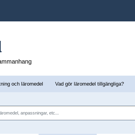
l
 sammanhang
tning och läromedel
Vad gör läromedel tillgängliga?