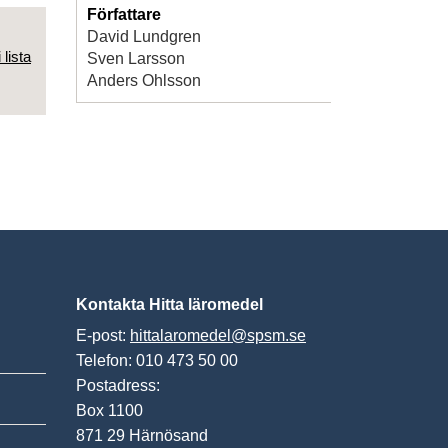
Författare
David Lundgren
 lista
Sven Larsson
Anders Ohlsson
Kontakta Hitta läromedel
E-post:
hittalaromedel@spsm.se
Telefon: 010 473 50 00
Postadress:
Box 1100
871 29 Härnösand