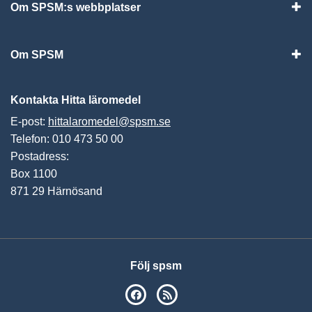
Om SPSM:s webbplatser
Vis
Om SPSM
Vis
Kontakta Hitta läromedel
E-post:
hittalaromedel@spsm.se
Telefon: 010 473 50 00
Postadress:
Box 1100
871 29 Härnösand
Följ spsm
SPSM på Facebook
RSS