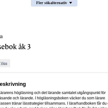
Fler sökalternativ
ta
sebok åk 3
n
Vips
beskrivning
r lärarens högläsning och det lärande samtalet utgångspunkt för
läsande och lärande. I högläsningsboken väcker du som lärare
lassen tränar lässtrategier tillsammans. I lärarhandboken får du