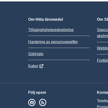
Om Hitta läromedel
Om SP
Tillgänglighetsredogörelse
Speci
skolm
Hantering av personuppgifter
Webbu
Sökhjälp
Fortbi
Kakor
Följ spsm
Konta
Telefo
SPSM på Facebook
RSS
Postad