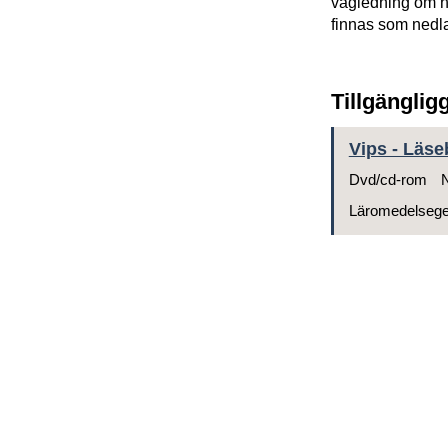
vägledning om h
finnas som nedl
Tillgänglig
Vips - Läse
Dvd/cd-rom
N
Läromedelseg