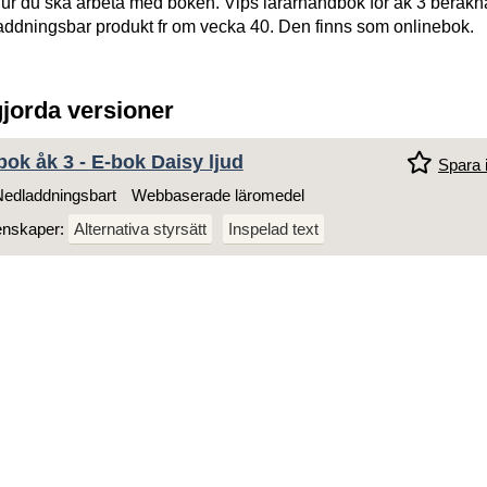
ur du ska arbeta med boken. Vips lärarhandbok för åk 3 beräkn
addningsbar produkt fr om vecka 40. Den finns som onlinebok.
gjorda versioner
bok åk 3 - E-bok Daisy ljud
Spara i
edladdningsbart
Webbaserade läromedel
enskaper:
Alternativa styrsätt
Inspelad text