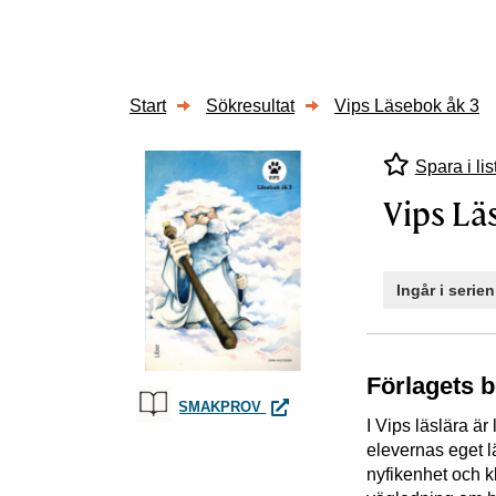
Start
Sökresultat
Vips Läsebok åk 3
Spara i lis
Vips Lä
Ingår i serie
Förlagets 
VIPS LÄSEBOK ÅK 3
SMAKPROV
I Vips läslära ä
elevernas eget 
nyfikenhet och k