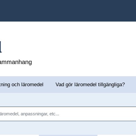
l
 sammanhang
tning och läromedel
Vad gör läromedel tillgängliga?