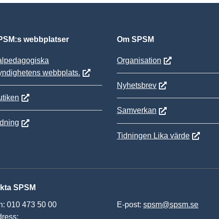
SM:s webbplatser
Om SPSM
alpedagogiska
Organisation
yndighetens webbplats.
Nyhetsbrev
tiken
Samverkan
ldning
Tidningen Lika värde
kta SPSM
n: 010 473 50 00
E-post:
spsm@spsm.se
ress: