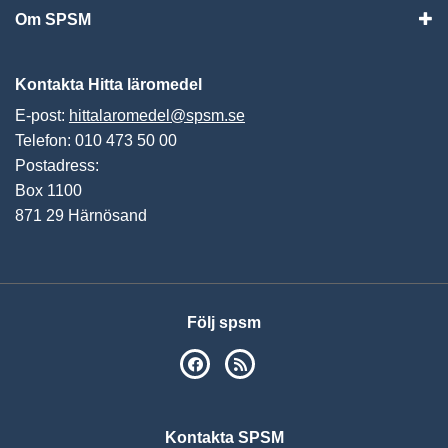
Om SPSM
Vis
Kontakta Hitta läromedel
E-post:
hittalaromedel@spsm.se
Telefon: 010 473 50 00
Postadress:
Box 1100
871 29 Härnösand
Följ spsm
SPSM på Facebook
RSS
Kontakta SPSM