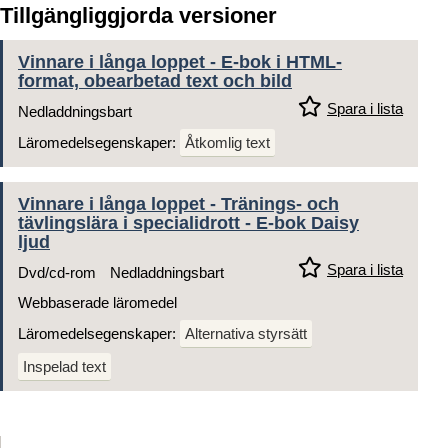
Tillgängliggjorda versioner
Vinnare i långa loppet - E-bok i HTML-
format, obearbetad text och bild
Spara i lista
Nedladdningsbart
Läromedelsegenskaper:
Åtkomlig text
Vinnare i långa loppet - Tränings- och
tävlingslära i specialidrott - E-bok Daisy
ljud
Spara i lista
Dvd/cd-rom
Nedladdningsbart
Webbaserade läromedel
Läromedelsegenskaper:
Alternativa styrsätt
Inspelad text