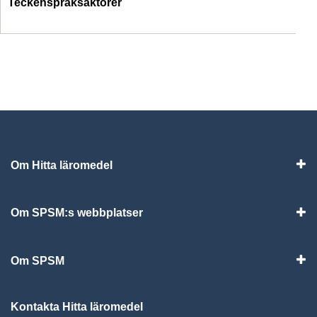
Teckenspråksaktörer
Om Hitta läromedel
Visa
Om SPSM:s webbplatser
Vis
Om SPSM
Vis
Kontakta Hitta läromedel