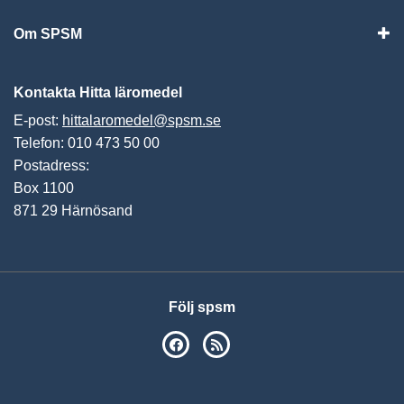
Om SPSM
Vis
Kontakta Hitta läromedel
E-post:
hittalaromedel@spsm.se
Telefon: 010 473 50 00
Postadress:
Box 1100
871 29 Härnösand
Följ spsm
SPSM på Facebook
RSS