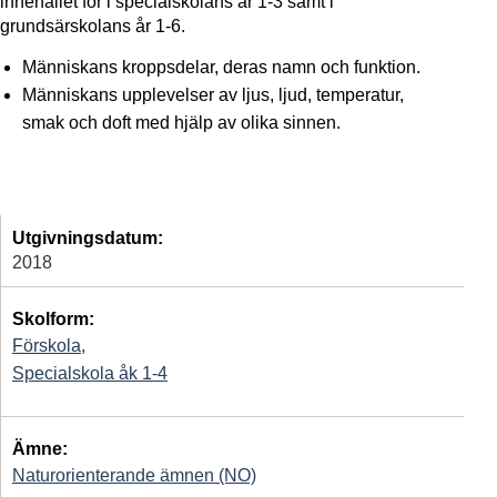
innehållet för i specialskolans år 1-3 samt i
grundsärskolans år 1-6.
Människans kroppsdelar, deras namn och funktion.
Människans upplevelser av ljus, ljud, temperatur,
smak och doft med hjälp av olika sinnen.
Utgivningsdatum:
2018
Skolform:
Förskola
,
Specialskola åk 1-4
Ämne:
Naturorienterande ämnen (NO)