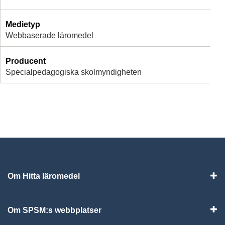
Medietyp
Webbaserade läromedel
Producent
Specialpedagogiska skolmyndigheten
Om Hitta läromedel
Visa
Om SPSM:s webbplatser
Vis