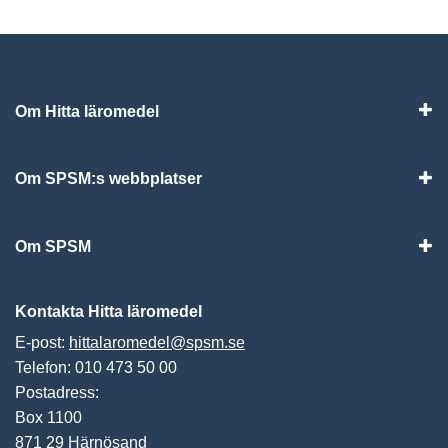
Om Hitta läromedel
Visa
Om SPSM:s webbplatser
Vis
Om SPSM
Vis
Kontakta Hitta läromedel
E-post:
hittalaromedel@spsm.se
Telefon: 010 473 50 00
Postadress:
Box 1100
871 29 Härnösand