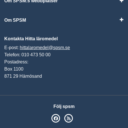
Om SPSM:s webbplatser
Vis
Om SPSM
Vis
Kontakta Hitta läromedel
E-post:
hittalaromedel@spsm.se
Telefon: 010 473 50 00
Postadress:
Box 1100
871 29 Härnösand
Följ spsm
SPSM på Facebook
RSS