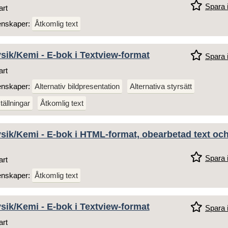
Spara i
art
enskaper:
Åtkomlig text
ysik/Kemi - E-bok i Textview-format
Spara i
art
enskaper:
Alternativ bildpresentation
Alternativa styrsätt
tällningar
Åtkomlig text
ysik/Kemi - E-bok i HTML-format, obearbetad text oc
Spara i
art
enskaper:
Åtkomlig text
ysik/Kemi - E-bok i Textview-format
Spara i
art