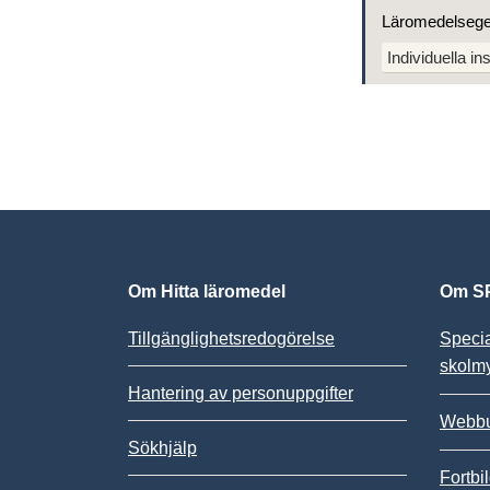
Läromedelseg
Individuella ins
Om Hitta läromedel
Om SP
Tillgänglighetsredogörelse
Speci
skolm
Hantering av personuppgifter
Webbu
Sökhjälp
Fortbi