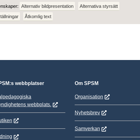
enskaper:
Alternativ bildpresentation
Alternativa styrsätt
tällningar
Åtkomlig text
SM:s webbplatser
Om SPSM
alpedagogiska
Organisation
yndighetens webbplats.
Nyhetsbrev
tiken
Samverkan
ldning