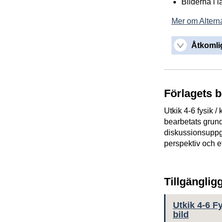
Bilderna i 
Mer om Alterna
Åtkomlig
Förlagets 
Utkik 4-6 fysik /
bearbetats grund
diskussionsuppgift
perspektiv och et
Tillgänglig
Utkik 4-6 F
bild