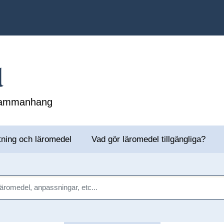
l
 sammanhang
tning och läromedel
Vad gör läromedel tillgängliga?