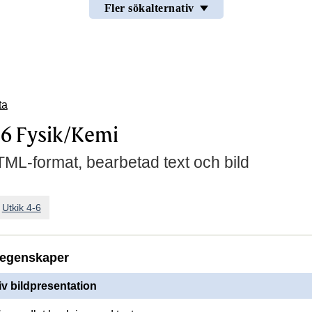
Fler sökalternativ
ta
-6 Fysik/Kemi
TML-format, bearbetad text och bild
n
Utkik 4-6
egenskaper
iv bildpresentation