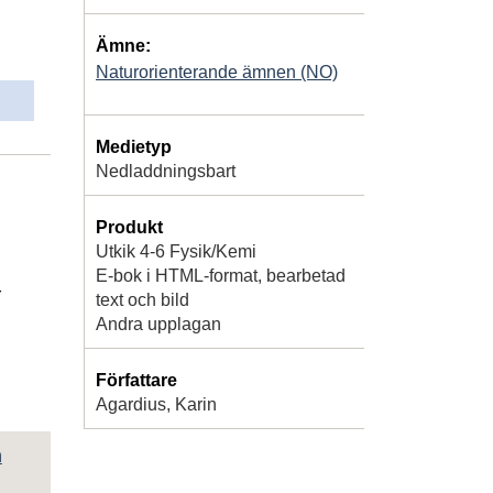
Ämne:
Naturorienterande ämnen (NO)
Medietyp
Nedladdningsbart
Produkt
Utkik 4-6 Fysik/Kemi
E-bok i HTML-format, bearbetad
r
text och bild
Andra upplagan
Författare
Agardius, Karin
h