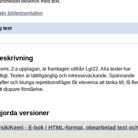
läromedlet beskrivs med text.
tiv bildpresentation
 text
beskrivning
 kemi, 2:a upplagan, är framtagen utifrån Lgr22. Alla texter har
ligt. Texten är lättillgänglig och intresseväckande. Spännande
er och kluriga repetitionsfrågor får eleverna att tänka till, få fle
t djupare förståelse.
gjorda versioner
ysik/Kemi - E-bok i HTML-format, obearbetad text oc