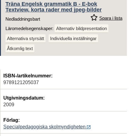
Träna Engelsk grammatik B - E-bok
Textview, korta rader med jpeg-bilder
Spara i lista
Nedladdningsbart
Läromedelsegenskaper:
Alternativ bildpresentation
Alternativa styrsätt
Individuella inställningar
Åtkomlig text
ISBN-/artikelnummer:
9789121205037
Utgivningsdatum:
2009
Förlag:
Specialpedagogiska skolmyndigheten