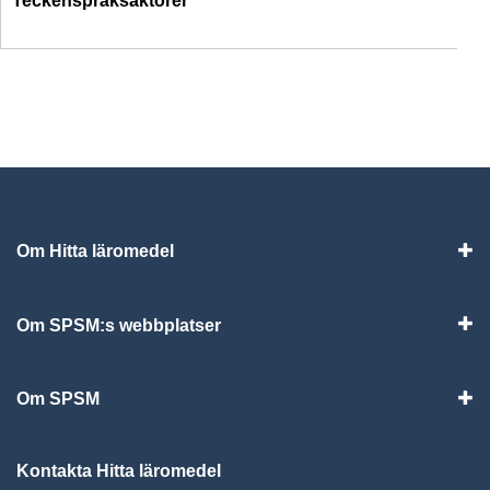
Teckenspråksaktörer
Om Hitta läromedel
Visa
Om SPSM:s webbplatser
Vis
Om SPSM
Vis
Kontakta Hitta läromedel