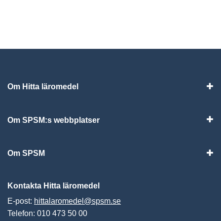
Om Hitta läromedel
Visa
Om SPSM:s webbplatser
Vis
Om SPSM
Vis
Kontakta Hitta läromedel
E-post:
hittalaromedel@spsm.se
Telefon: 010 473 50 00