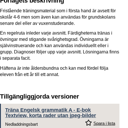
Förlagets beskrivning
Fristående träningsmaterial som i första hand är avsett för
skolår 4-6 men som även kan användas för grundskolans
senare del eller av vuxenstuderande.
En regelruta inleder varje avsnitt. Färdigheterna tränas i
övningar med stigande svårighetsgrad. Övningarna är
självinstruerande och kan användas individuellt eller i
grupp. Diagnoser följer upp varje avsnitt. Lösningarna finns
i separata facit.
Häftena är inte åldersbundna och kan med fördel följa
eleven från ett år till ett annat.
Tillgängliggjorda versioner
Träna Engelsk grammatik A - E-bok
Textview, korta rader utan jpeg-bilder
Spara i lista
Nedladdningsbart