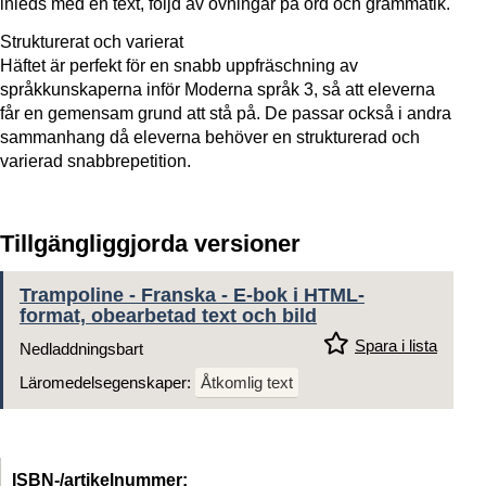
inleds med en text, följd av övningar på ord och grammatik.
Strukturerat och varierat
Häftet är perfekt för en snabb uppfräschning av
språkkunskaperna inför Moderna språk 3, så att eleverna
får en gemensam grund att stå på. De passar också i andra
sammanhang då eleverna behöver en strukturerad och
varierad snabbrepetition.
Tillgängliggjorda versioner
Trampoline - Franska - E-bok i HTML-
format, obearbetad text och bild
Spara i lista
Nedladdningsbart
Läromedelsegenskaper:
Åtkomlig text
ISBN-/artikelnummer: