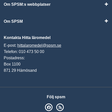
Om SPSM:s webbplatser
Vis
Om SPSM
Vis
Kontakta Hitta läromedel
E-post:
hittalaromedel@spsm.se
Telefon: 010 473 50 00
Postadress:
Box 1100
871 29 Härnösand
Följ spsm
SPSM på Facebook
RSS