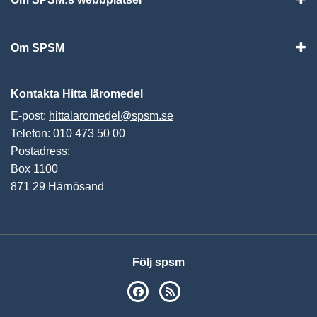
Vis
Om SPSM
Vis
Kontakta Hitta läromedel
E-post:
hittalaromedel@spsm.se
Telefon: 010 473 50 00
Postadress:
Box 1100
871 29 Härnösand
Följ spsm
SPSM på Facebook
RSS