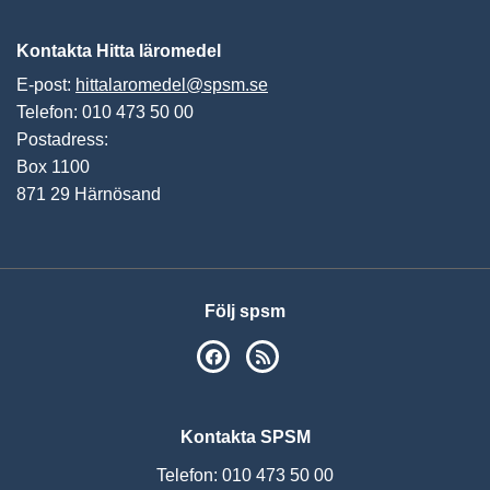
Vis
Kontakta Hitta läromedel
E-post:
hittalaromedel@spsm.se
Telefon: 010 473 50 00
Postadress:
Box 1100
871 29 Härnösand
Följ spsm
SPSM på Facebook
RSS
Kontakta SPSM
Telefon: 010 473 50 00