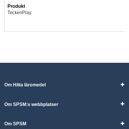
Produkt
TeckenPlay
Om Hitta läromedel
Visa
Om SPSM:s webbplatser
Vis
Om SPSM