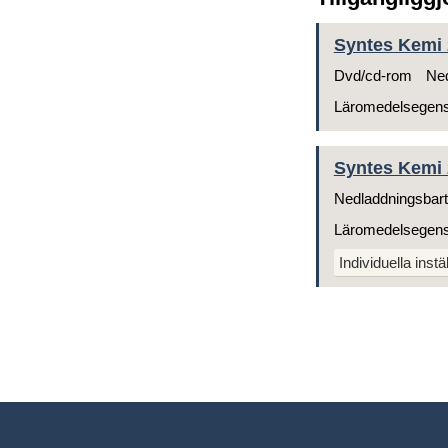
Syntes Kemi 2
Dvd/cd-rom
Ned
Läromedelsegen
Syntes Kemi 2
Nedladdningsbart
Läromedelsegen
Individuella instä