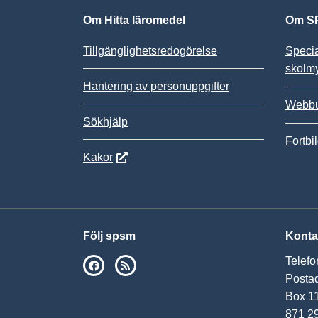
Om Hitta läromedel
Om SP
Tillgänglighetsredogörelse
Speci
skolm
Hantering av personuppgifter
Webbu
Sökhjälp
Fortbi
Kakor
Följ spsm
Konta
Telefo
SPSM på Facebook
RSS
Postad
Box 1
871 2