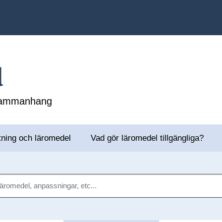
l
 sammanhang
tning och läromedel
Vad gör läromedel tillgängliga?