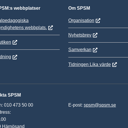
SM:s webbplatser
Om SPSM
alpedagogiska
Organisation
yndighetens webbplats.
Nyhetsbrev
tiken
Samverkan
ldning
Tidningen Lika värde
kta SPSM
n: 010 473 50 00
E-post:
spsm@spsm.se
ress:
100
9 Härnösand