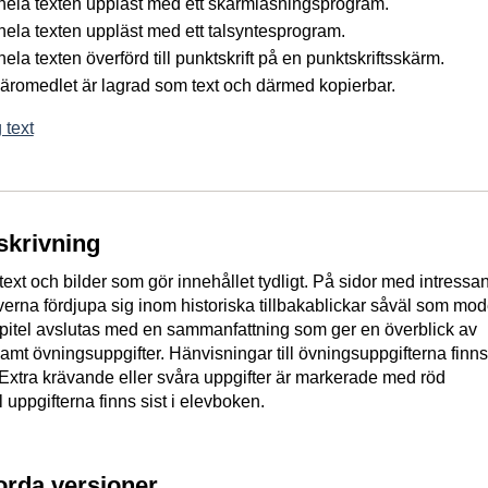
å hela texten uppläst med ett skärmläsningsprogram.
 hela texten uppläst med ett talsyntesprogram.
 hela texten överförd till punktskrift på en punktskriftsskärm.
 läromedlet är lagrad som text och därmed kopierbar.
 text
skrivning
ext och bilder som gör innehållet tydligt. På sidor med intressa
everna fördjupa sig inom historiska tillbakablickar såväl som mo
apitel avslutas med en sammanfattning som ger en överblick av
samt övningsuppgifter. Hänvisningar till övningsuppgifterna finns
. Extra krävande eller svåra uppgifter är markerade med röd
ll uppgifterna finns sist i elevboken.
jorda versioner