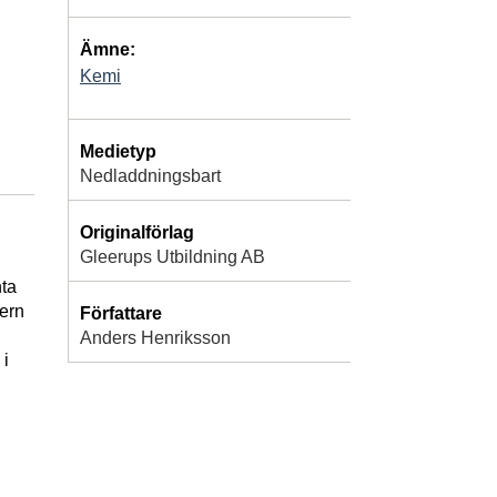
Ämne:
Kemi
Medietyp
Nedladdningsbart
Originalförlag
Gleerups Utbildning AB
nta
dern
Författare
Anders Henriksson
 i