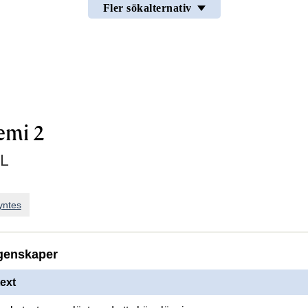
Fler sökalternativ
emi 2
L
yntes
genskaper
ext