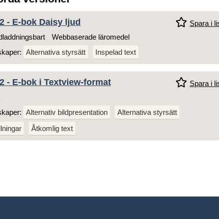
 - E-bok Daisy ljud
Spara i li
laddningsbart
Webbaserade läromedel
skaper:
Alternativa styrsätt
Inspelad text
 - E-bok i Textview-format
Spara i li
skaper:
Alternativ bildpresentation
Alternativa styrsätt
llningar
Åtkomlig text