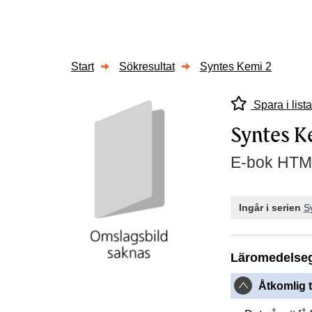
Start
Sökresultat
Syntes Kemi 2
Spara i lista
Syntes K
E-bok HTM
Ingår i serien
S
Läromedelse
Åtkomlig t