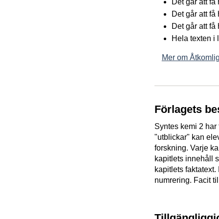
Det går att f
Det går att få
Det går att få
Hela texten i
Mer om Åtkomlig
Förlagets be
Syntes kemi 2 har t
"utblickar" kan el
forskning. Varje k
kapitlets innehåll 
kapitlets faktatext
numrering. Facit ti
Tillgängligg