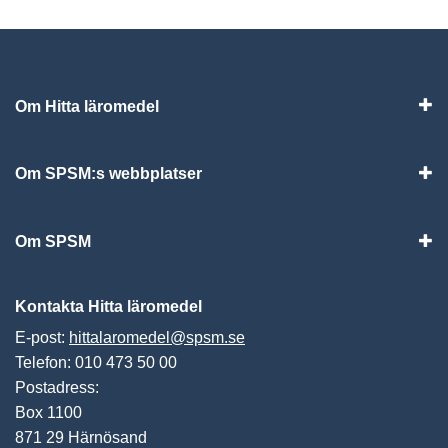
Om Hitta läromedel
Visa
Om SPSM:s webbplatser
Vis
Om SPSM
Vis
Kontakta Hitta läromedel
E-post:
hittalaromedel@spsm.se
Telefon: 010 473 50 00
Postadress:
Box 1100
871 29 Härnösand