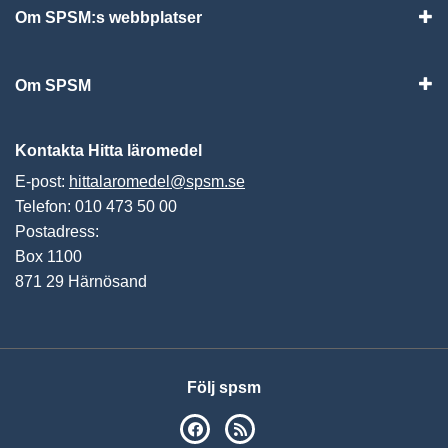
Om SPSM:s webbplatser
Vis
Om SPSM
Vis
Kontakta Hitta läromedel
E-post:
hittalaromedel@spsm.se
Telefon: 010 473 50 00
Postadress:
Box 1100
871 29 Härnösand
Följ spsm
SPSM på Facebook
RSS