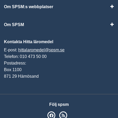
Om SPSM:s webbplatser
Vis
Om SPSM
Vis
Kontakta Hitta läromedel
E-post:
hittalaromedel@spsm.se
Telefon: 010 473 50 00
Postadress:
Box 1100
871 29 Härnösand
Följ spsm
SPSM på Facebook
RSS