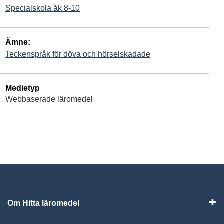
Specialskola åk 8-10
Ämne:
Teckenspråk för döva och hörselskadade
Medietyp
Webbaserade läromedel
Om Hitta läromedel
Visa