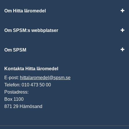
Om Hitta läromedel
Visa
Om SPSM:s webbplatser
Vis
Om SPSM
Vis
Kontakta Hitta läromedel
E-post:
hittalaromedel@spsm.se
Telefon: 010 473 50 00
Postadress:
Box 1100
871 29 Härnösand