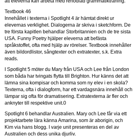
att eleverna kan arbeta med renodlad grammatikträning.
Textbook 46
Innehållet i texterna i Spotlight 4 är hämtat direkt ur
elevernas verklighet. Dialogerna är skriva i sketchform. De
tre första kapitlen behandlar Storbritannien och de tre sista
USA. Funny Poetry hjälper eleverna att befästa
språkstoffet, ofta med hjälp av rörelser. Textbook innehåller
även bildordlistor, sångtexter och extratexter, s.k. Extra
reads.
I Spotlight 5 möter du Mary från USA och Lee från London
som båda har tvingats flytta till Brighton. Hur känns det att
lämna sina kompisar och komma som ny elev i en skola?
Texterna, ofta i dialogform, har ett vardagsnära innehåll och
lämpar sig ofta för dramatisering. Extratexterna är fler och
anknyter till respektive unit.0
Spotlight 6 behandlar Australien. Mary och Lee får via ett
projektarbete lära känna Amarina, som är aborigin, och
Kim via hans blogg. I varje unit presenteras en del av
Australien och dess unika djurliv.