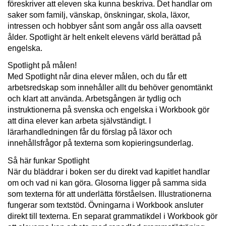
föreskriver att eleven ska kunna beskriva. Det handlar om
saker som familj, vänskap, önskningar, skola, läxor,
intressen och hobbyer sånt som angår oss alla oavsett
ålder. Spotlight är helt enkelt elevens värld berättad på
engelska.
Spotlight på målen!
Med Spotlight når dina elever målen, och du får ett
arbetsredskap som innehåller allt du behöver genomtänkt
och klart att använda. Arbetsgången är tydlig och
instruktionerna på svenska och engelska i Workbook gör
att dina elever kan arbeta självständigt. I
lärarhandledningen får du förslag på läxor och
innehållsfrågor på texterna som kopieringsunderlag.
Så här funkar Spotlight
När du bläddrar i boken ser du direkt vad kapitlet handlar
om och vad ni kan göra. Glosorna ligger på samma sida
som texterna för att underlätta förståelsen. Illustrationerna
fungerar som textstöd. Övningarna i Workbook ansluter
direkt till texterna. En separat grammatikdel i Workbook gör