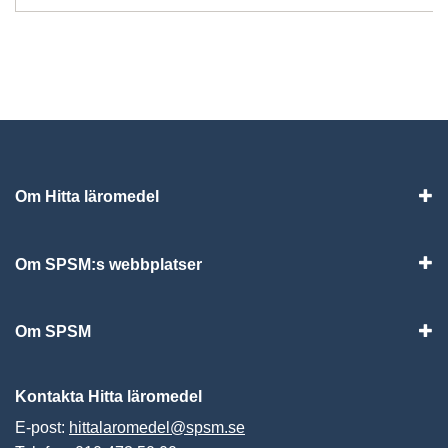
Om Hitta läromedel
Visa
Om SPSM:s webbplatser
Vis
Om SPSM
Vis
Kontakta Hitta läromedel
E-post:
hittalaromedel@spsm.se