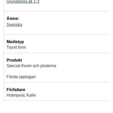
Grundskola åk 1-3
Ämne:
Svenska
Medietyp
Tryckt form
Produkt
Special-Kevin och piraterna
Första upplagan
Författare
Holmqvist, Kalle