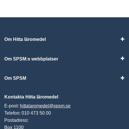
Om Hitta läromedel
Visa
Om SPSM:s webbplatser
Vis
Om SPSM
Vis
Kontakta Hitta läromedel
E-post:
hittalaromedel@spsm.se
Telefon: 010 473 50 00
Postadress:
Box 1100