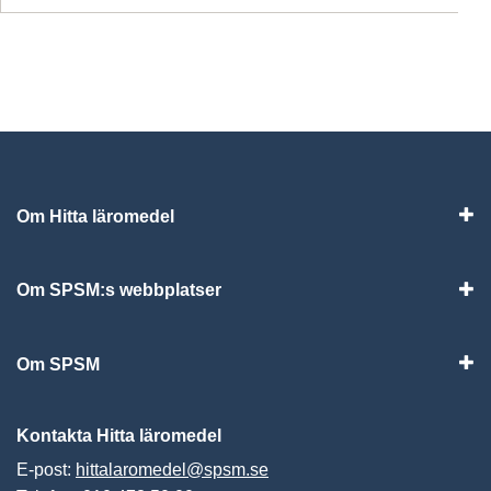
Om Hitta läromedel
Visa
Om SPSM:s webbplatser
Vis
Om SPSM
Vis
Kontakta Hitta läromedel
E-post:
hittalaromedel@spsm.se