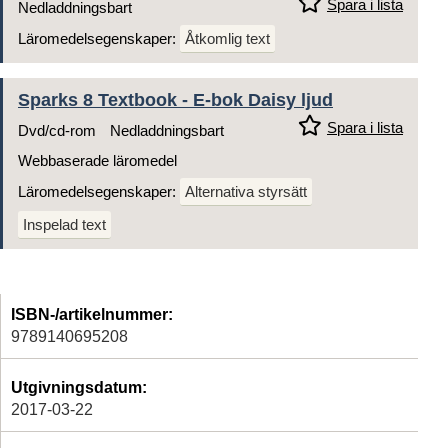
Spara i lista
Nedladdningsbart
Läromedelsegenskaper:
Åtkomlig text
Sparks 8 Textbook - E-bok Daisy ljud
Spara i lista
Dvd/cd-rom
Nedladdningsbart
Webbaserade läromedel
Läromedelsegenskaper:
Alternativa styrsätt
Inspelad text
ISBN-/artikelnummer:
9789140695208
Utgivningsdatum:
2017-03-22