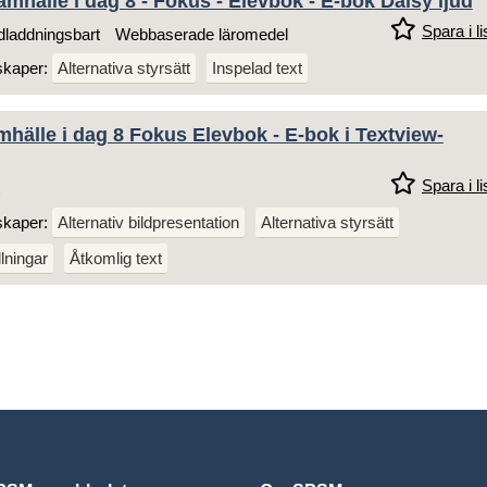
mhälle i dag 8 - Fokus - Elevbok - E-bok Daisy ljud
Spara i li
laddningsbart
Webbaserade läromedel
skaper:
Alternativa styrsätt
Inspelad text
hälle i dag 8 Fokus Elevbok - E-bok i Textview-
Spara i li
skaper:
Alternativ bildpresentation
Alternativa styrsätt
llningar
Åtkomlig text