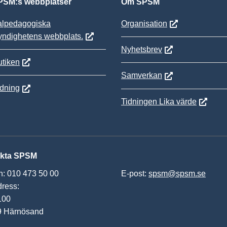
SM:s webbplatser
Om SPSM
alpedagogiska
Organisation
yndighetens webbplats.
Nyhetsbrev
tiken
Samverkan
ldning
Tidningen Lika värde
kta SPSM
n: 010 473 50 00
E-post:
spsm@spsm.se
ress:
100
9 Härnösand