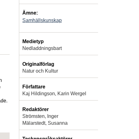
Ämne:
Samhällskunskap
Medietyp
Nedladdningsbart
Originalförlag
Natur och Kultur
h
Författare
e
Kaj Hildingson, Karin Wergel
ade.
Redaktörer
Strömsten, Inger
Mälarstedt, Susanna
Teckenspråksaktörer