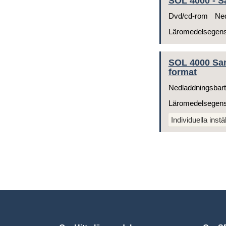
SOL 4000 - Sa
Dvd/cd-rom
Ned
Läromedelsegen
SOL 4000 Sam
format
Nedladdningsbart
Läromedelsegen
Individuella instä