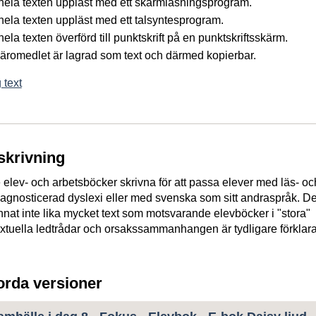
å hela texten uppläst med ett skärmläsningsprogram.
 hela texten uppläst med ett talsyntesprogram.
 hela texten överförd till punktskrift på en punktskriftsskärm.
 läromedlet är lagrad som text och därmed kopierbar.
 text
skrivning
lev- och arbetsböcker skrivna för att passa elever med läs- oc
diagnosticerad dyslexi eller med svenska som sitt andraspråk. D
nnat inte lika mycket text som motsvarande elevböcker i "stora"
extuella ledtrådar och orsakssammanhangen är tydligare förklar
jorda versioner