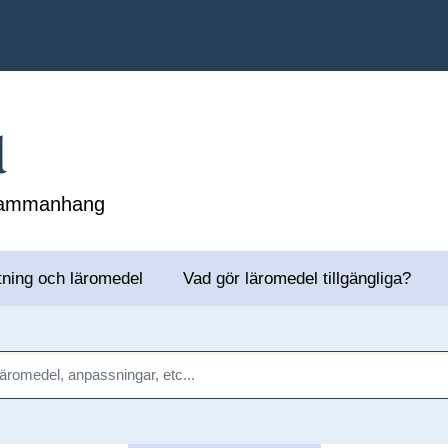
l
 sammanhang
tning och läromedel
Vad gör läromedel tillgängliga?