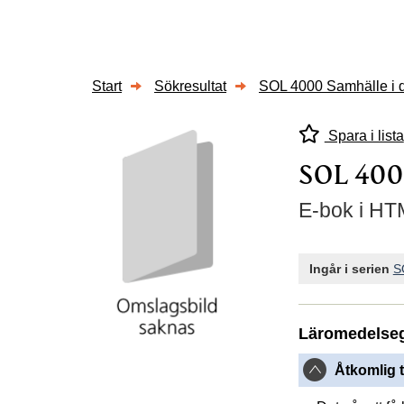
Start
Sökresultat
SOL 4000 Samhälle i 
Spara i lista
SOL 4000
E-bok i HTM
Ingår i serien
S
Läromedelse
Åtkomlig t