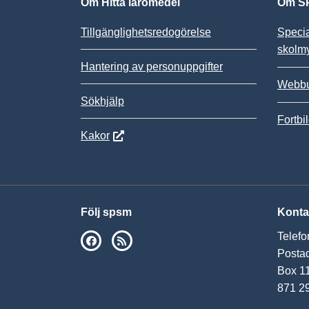
Om Hitta läromedel
Om SP
Tillgänglighetsredogörelse
Speci
skolm
Hantering av personuppgifter
Webbu
Sökhjälp
Fortbi
Kakor
Följ spsm
Konta
Telefo
SPSM på Facebook
RSS
Postad
Box 1
871 2