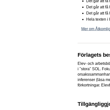
Det går att f
Det går att få
Det går att få
Hela texten i
Mer om Åtkomlig
Förlagets be
Elev- och arbetsbö
i "stora" SOL. Fok
orsakssammanhangen
inferenser (läsa me
förkortningar. Ele
Tillgängligg