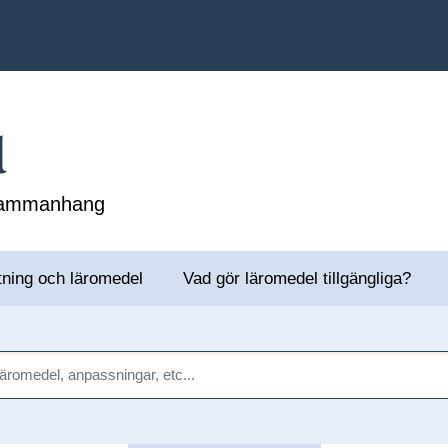
l
 sammanhang
tning och läromedel
Vad gör läromedel tillgängliga?