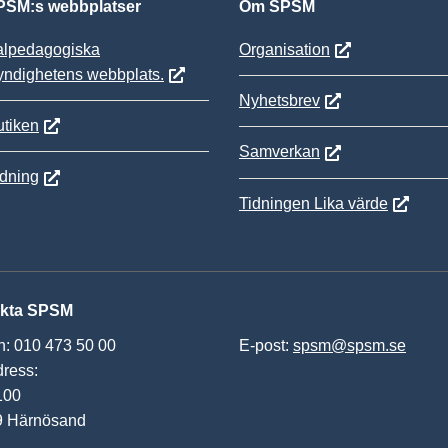
SM:s webbplatser
Om SPSM
alpedagogiska
Organisation
yndighetens webbplats.
Nyhetsbrev
tiken
Samverkan
ldning
Tidningen Lika värde
kta SPSM
n: 010 473 50 00
E-post:
spsm@spsm.se
ress:
100
9 Härnösand