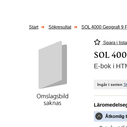
Start
Sökresultat
SOL 4000 Geografi 9 
Spara i lista
SOL 4000
E-bok i HTM
Ingår i serien
S
Läromedelse
Åtkomlig t