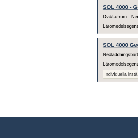
SOL 4000 - Ge
Dvd/cd-rom
Ned
Läromedelsegen
SOL 4000 Geo
Nedladdningsbart
Läromedelsegen
Individuella instä