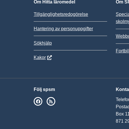
Om Hitta läromedel
Om SP
Tillgänglighetsredogörelse
Speci
skolm
Hantering av personuppgifter
Webbu
Sökhjälp
Fortbi
Kakor
Följ spsm
Konta
Telefo
SPSM på Facebook
RSS
Postad
Box 1
871 2