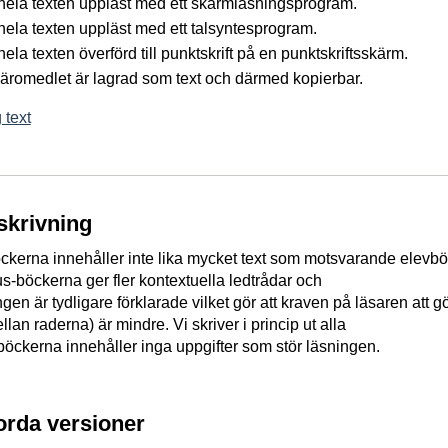
å hela texten uppläst med ett skärmläsningsprogram.
 hela texten uppläst med ett talsyntesprogram.
 hela texten överförd till punktskrift på en punktskriftsskärm.
 läromedlet är lagrad som text och därmed kopierbar.
 text
skrivning
ckerna innehåller inte lika mycket text som motsvarande elevb
us-böckerna ger fler kontextuella ledtrådar och
 är tydligare förklarade vilket gör att kraven på läsaren att g
llan raderna) är mindre. Vi skriver i princip ut alla
vböckerna innehåller inga uppgifter som stör läsningen.
jorda versioner