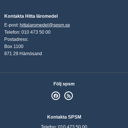
Vis
Kontakta Hitta läromedel
E-post:
hittalaromedel@spsm.se
Telefon: 010 473 50 00
Postadress:
Box 1100
871 29 Härnösand
Följ spsm
SPSM på Facebook
RSS
Kontakta SPSM
Telefon: 010 473 50 00