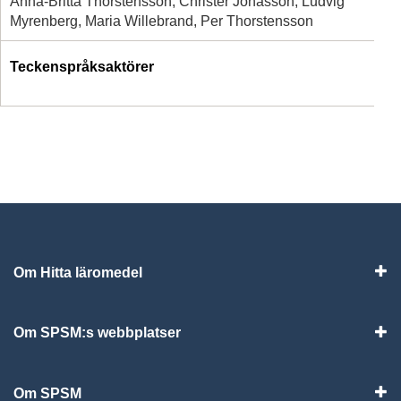
Anna-Britta Thorstensson, Christer Jonasson, Ludvig
Myrenberg, Maria Willebrand, Per Thorstensson
Teckenspråksaktörer
Om Hitta läromedel
Visa
Om SPSM:s webbplatser
Vis
Om SPSM