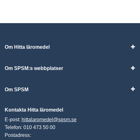
Om Hitta läromedel
Visa
Om SPSM:s webbplatser
Vis
Om SPSM
Vis
Kontakta Hitta läromedel
E-post:
hittalaromedel@spsm.se
Telefon: 010 473 50 00
Postadress: