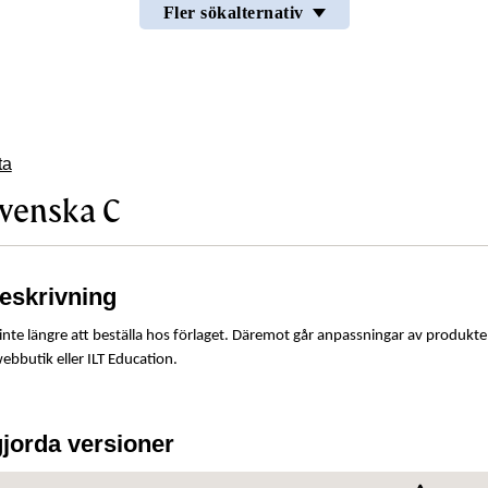
Fler sökalternativ
ta
svenska C
beskrivning
nte längre att beställa hos förlaget. Däremot går anpassningar av produkte
bbutik eller ILT Education.
gjorda versioner