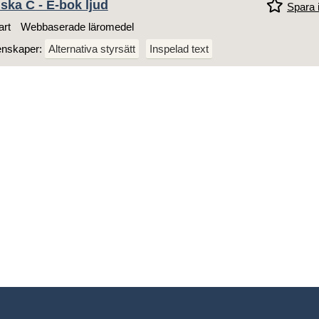
ska C - E-bok ljud
Spara i
art
Webbaserade läromedel
enskaper:
Alternativa styrsätt
Inspelad text