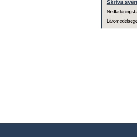
Skriva sven
Nedladdningsb
Läromedelseg