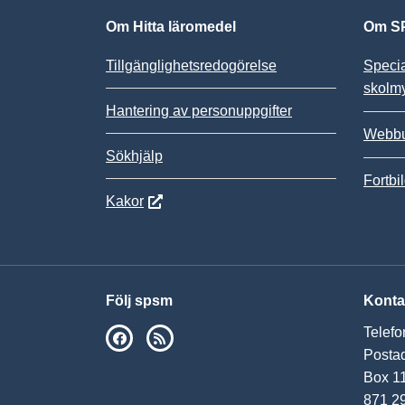
Om Hitta läromedel
Om SP
Tillgänglighetsredogörelse
Speci
skolm
Hantering av personuppgifter
Webbu
Sökhjälp
Fortbi
Kakor
Följ spsm
Konta
Telefo
SPSM på Facebook
RSS
Postad
Box 1
871 2