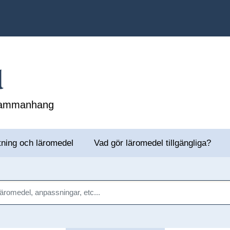
l
 sammanhang
tning och läromedel
Vad gör läromedel tillgängliga?