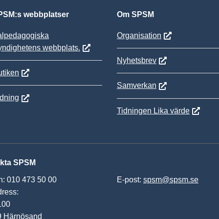
SM:s webbplatser
Om SPSM
alpedagogiska
Organisation
yndighetens webbplats.
Nyhetsbrev
tiken
Samverkan
ldning
Tidningen Lika värde
kta SPSM
n: 010 473 50 00
E-post:
spsm@spsm.se
ress:
100
9 Härnösand