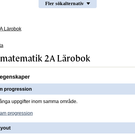
Fler sökalternativ
A Lärobok
ta
 matematik 2A Lärobok
egenskaper
 progression
många uppgifter inom samma område.
OK
am progression
ayout