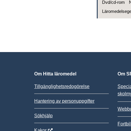
Dvd/cd-rom
N
Läromedelseg
Om Hitta läromedel
Om SP
Tillgänglighetsredogörelse
Speci
skolm
Hantering av personuppgifter
Webbu
Sökhjälp
Fortbi
Kakor