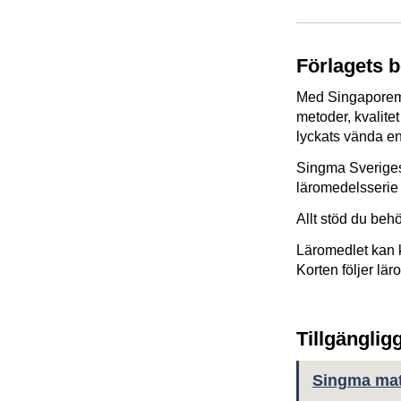
Förlagets 
Med Singaporemo
metoder, kvalite
lyckats vända e
Singma Sveriges
läromedelsserie
Allt stöd du beh
Läromedlet kan 
Korten följer lär
Tillgänglig
Singma mat