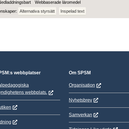
edladdningsbart
Webbaserade läromedel
enskaper:
Alternativa styrsätt
Inspelad text
SM:s webbplatser
Om SPSM
alpedagogiska
Organisation
yndighetens webbplats.
Nyhetsbrev
tiken
Samverkan
ldning