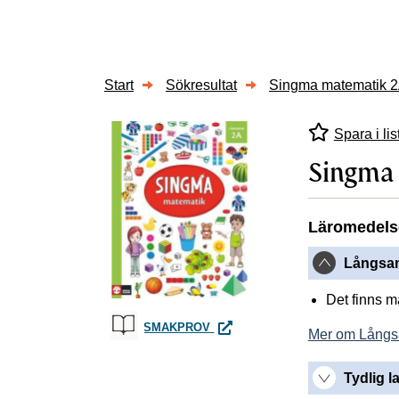
Start
Sökresultat
Singma matematik 2
Spara i lis
Singma
Läromedels
Långsam
Det finns 
SINGMA MATEMATIK 2A LÄROB
SMAKPROV
Mer om Långs
Tydlig l