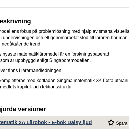
beskrivning
dellens fokus på problemlösning med hjälp av smarta visuell
t i undervisningen och ett genomarbetat stöd till läraren har man
n nedåtgående trend.
 nyaste matematikläromedel är en forskningsbaserad
 som är uppbyggd enligt Singaporemodellen.
över finns i lärarhandledningen.
kompletteras med kortlådan Singma matematik
2A
Extra utmani
omedlets kapitel- och lektionsstruktur.
gjorda versioner
ematik 2A Lärobok - E-bok Daisy ljud
Spara i