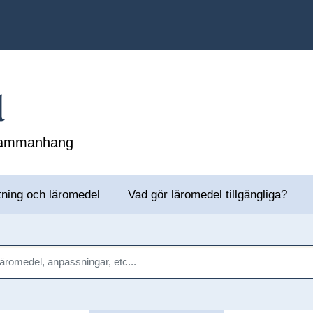
l
 sammanhang
tning och läromedel
Vad gör läromedel tillgängliga?