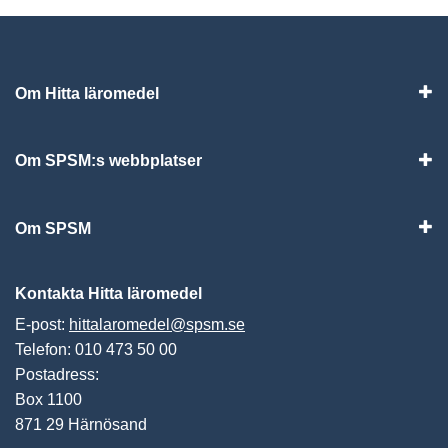
Om Hitta läromedel
Visa
Om SPSM:s webbplatser
Vis
Om SPSM
Vis
Kontakta Hitta läromedel
E-post:
hittalaromedel@spsm.se
Telefon: 010 473 50 00
Postadress:
Box 1100
871 29 Härnösand