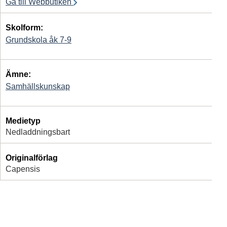
Gå till Webbutiken
Skolform:
Grundskola åk 7-9
Ämne:
Samhällskunskap
Medietyp
Nedladdningsbart
Originalförlag
Capensis