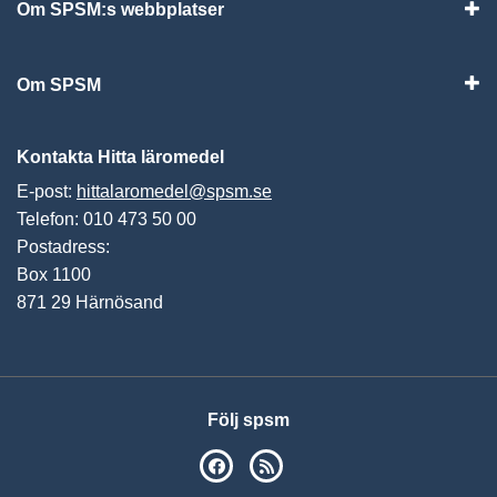
Om SPSM:s webbplatser
Vis
Om SPSM
Vis
Kontakta Hitta läromedel
E-post:
hittalaromedel@spsm.se
Telefon: 010 473 50 00
Postadress:
Box 1100
871 29 Härnösand
Följ spsm
SPSM på Facebook
RSS