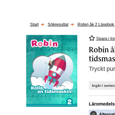
Start
Sökresultat
Robin åk 2 Läsebok 
Spara i lis
Robin å
tidsmas
Tryckt pun
Ingår i serie
Läromedels
Alternat