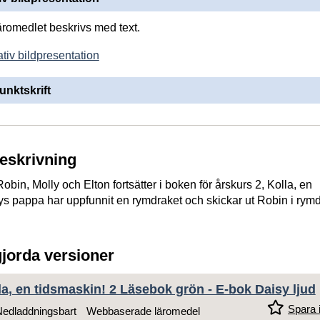
läromedlet beskrivs med text.
tiv bildpresentation
unktskrift
beskrivning
bin, Molly och Elton fortsätter i boken för årskurs 2, Kolla, en
ys pappa har uppfunnit en rymdraket och skickar ut Robin i rym
gjorda versioner
la, en tidsmaskin! 2 Läsebok grön - E-bok Daisy ljud
Spara i
edladdningsbart
Webbaserade läromedel