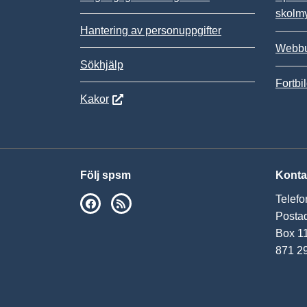
skolm
Hantering av personuppgifter
Webbu
Sökhjälp
Fortbi
Kakor
Följ spsm
Konta
Telefo
SPSM på Facebook
RSS
Postad
Box 1
871 2