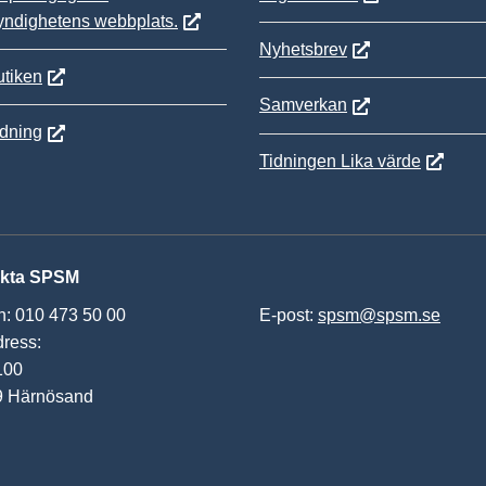
yndighetens webbplats.
Nyhetsbrev
tiken
Samverkan
ldning
Tidningen Lika värde
kta SPSM
n: 010 473 50 00
E-post:
spsm@spsm.se
ress:
100
9 Härnösand