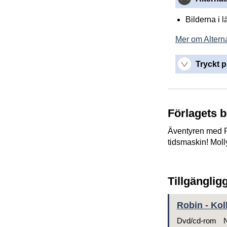
Bilderna i 
Mer om Alterna
Tryckt p
Förlagets 
Äventyren med Ro
tidsmaskin! Moll
Tillgänglig
Robin - Kol
Dvd/cd-rom
N