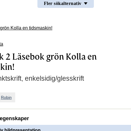
Fler sökalternativ
grön Kolla en tidsmaskin!
ta
k 2 Läsebok grön Kolla en
kin!
ktskrift, enkelsidig/glesskrift
n
Robin
egenskaper
iv bildpresentation