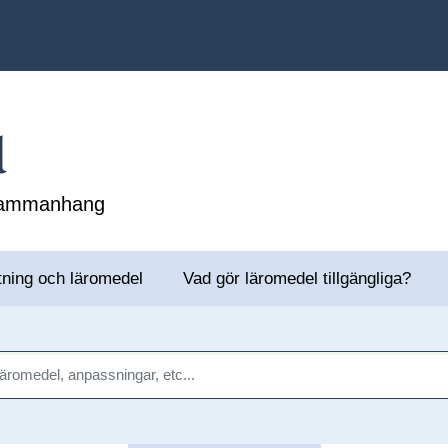
l
 sammanhang
tning och läromedel
Vad gör läromedel tillgängliga?