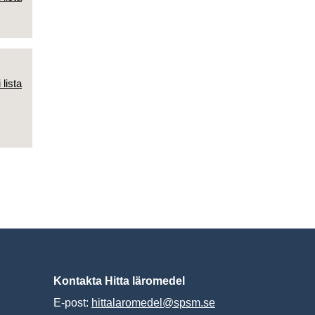
 lista
Kontakta Hitta läromedel
E-post:
hittalaromedel@spsm.se