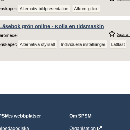
enskaper:
Alternativ bildpresentation
Åtkomlig text
Läsebok grön online - Kolla en tidsmaskin
Spara i
äromedel
enskaper:
Alternativa styrsätt
Individuella inställningar
Lättläst
SM:s webbplatser
Om SPSM
alpedagogiska
Organisation