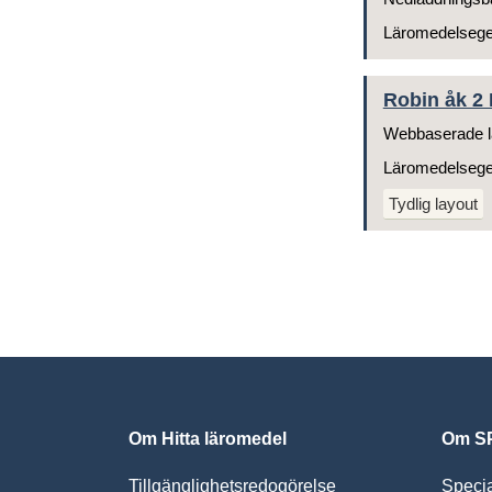
Läromedelseg
Robin åk 2 
Webbaserade l
Läromedelseg
Tydlig layout
Om Hitta läromedel
Om SP
Tillgänglighetsredogörelse
Speci