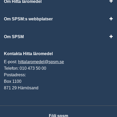
Om Hitta läromedel
Visa
Om SPSM:s webbplatser
Vis
Om SPSM
Vis
Kontakta Hitta läromedel
E-post:
hittalaromedel@spsm.se
Telefon: 010 473 50 00
Postadress:
Box 1100
871 29 Härnösand
Följ spsm