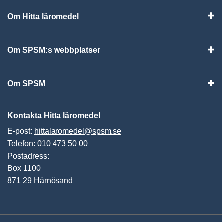
Om Hitta läromedel
Visa
Om SPSM:s webbplatser
Vis
Om SPSM
Vis
Kontakta Hitta läromedel
E-post:
hittalaromedel@spsm.se
Telefon: 010 473 50 00
Postadress:
Box 1100
871 29 Härnösand